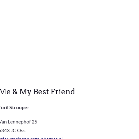
Me & My Best Friend
Toril Strooper
Van Lennephof 25
5343 JC Oss
info@rockymountainhorses.nl