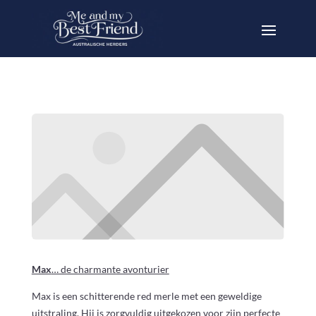
Max
… de charmante avonturier
Max is een schitterende red merle met een geweldige
uitstraling. Hij is zorgvuldig uitgekozen voor zijn perfecte