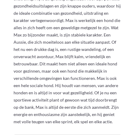
gezondheidsuitslagen en zijn knappe ouders, waardoor hij
de ideale combinatie van gezondheid, uitstraling en
karakter vertegenwoordigt. Max is werkelijk een hond die
alles in zich heeft om een geweldige metgezel te zijn. Wat
Max zo bijzonder maakt, is zijn stabiele karakter. Een
Aussie, die zich moeiteloos aan elke situatie aanpast. Of
het nu een drukke dag is, een rustige wandeling, of een
onverwacht avontuur, Max blijft kalm, vriendelijk en
betrouwbaar. Dit maakt hem niet alleen een ideale hond
voor gezinnen, maar ook een hond die makkelijk in
verschillende omgevingen kan functioneren. Max is ook
een hele sociale hond. Hij houdt van mensen, van andere
honden en is altijd in voor wat gezelligheid. Of je nu een
sportieve activiteit plant of gewoon wat tijd doorbrengt
op de bank, Max is altijd de eerste die zich aanmeldt. Zijn
energie en enthousiasme zijn aanstekelijk, en hij geniet
met volle teugen van elke sprint, elk spel en elke actie.