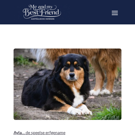
Ayla
… de speelse erfgename